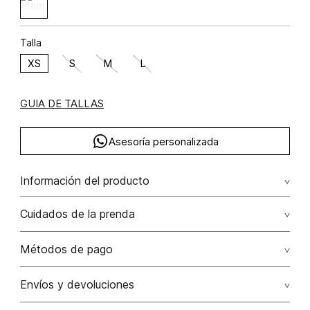
Talla
XS
S
M
L
GUIA DE TALLAS
Asesoría personalizada
Información del producto
Blusa para mujer manga sisa viscosa 70% poliéster 30%
Cuidados de la prenda
70.00% viscosa/viscose30.00% poliéster/polyester
Lavado profesional en seco. evite el roce de la prenda
Métodos de pago
con accesorios ya que ocasiona daños irreversibles
Tarjetas de crédito: Visa, Dinners, Master Card y American
Envíos y devoluciones
No lavar
Express.