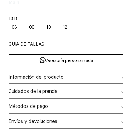
Talla
06
08
10
12
GUIA DE TALLAS
Asesoría personalizada
Información del producto
Falda larga en tiempos poliamida 97% elastano 3% 97.00%
Cuidados de la prenda
poliamida/polyamide3.00% elastano/elastane
No dejar en remojo /lavar por separado / no utilizar
Métodos de pago
detergentes con cloro / no retorcer / exprimir/ secado a
la sombra
Tarjetas de crédito: Visa, Dinners, Master Card y American
Envíos y devoluciones
Express.
No usar lejia