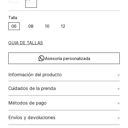
Talla
06
08
10
12
GUIA DE TALLAS
Asesoría personalizada
Información del producto
Short en crochet algodón 100% 100.00% algodón/cotton
Cuidados de la prenda
Lavado profesional en seco. evite el roce de la prenda
Métodos de pago
con accesorios ya que ocasiona daños irreversibles
Tarjetas de crédito: Visa, Dinners, Master Card y American
Envíos y devoluciones
No lavar
Express.