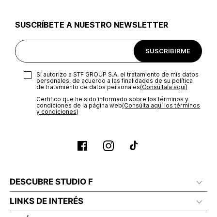
utilizar el mismo empaque en que te entregamos tu pedido o
utilizar un empaque de tu preferencia, sin embargo es
SUSCRÍBETE A NUESTRO NEWSLETTER
importante que el empaque sea el adecuado según la
naturaleza del producto para que no se vea afectada su
integridad durante el proceso de transporte. El costo del
SUSCRIBIRME
transporte será asumido por STF GROUP S.A.
Recuerda que para el trámite del envío deberás contactarte
Sí autorizo a STF GROUP S.A. el tratamiento de mis datos
con un agente de servicio al cliente quien te indicará los
personales, de acuerdo a las finalidades de su política
pasos a seguir y posteriormente programará la recogida del
de tratamiento de datos personales‎
(Consúltala aquí)
producto en la dirección acordada.
Certifico que he sido informado sobre los términos y
condiciones de la página web‎
(Consúlta aquí los términos
y condiciones)
DESCUBRE STUDIO F
LINKS DE INTERÉS