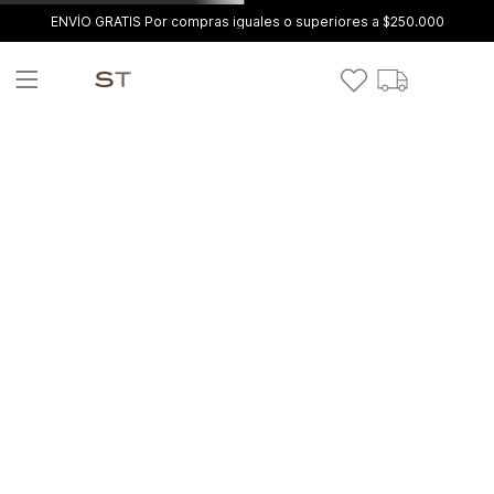
ENVÍO GRATIS Por compras iguales o superiores a $250.000