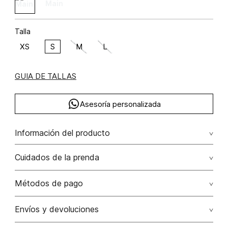
Talla
XS
S
M
L
GUIA DE TALLAS
Asesoría personalizada
Información del producto
viscosa 87% poliamida 13% 87.00% viscosa/viscose13.00%
Cuidados de la prenda
poliamida/polyamide
Lavar a mano por separado / no dejar en remojo / no
Métodos de pago
retorcer / no planchar con vapor puede causar daño
irreversible
Tarjetas de crédito: Visa, Dinners, Master Card y American
Envíos y devoluciones
Express.
No usar lejia