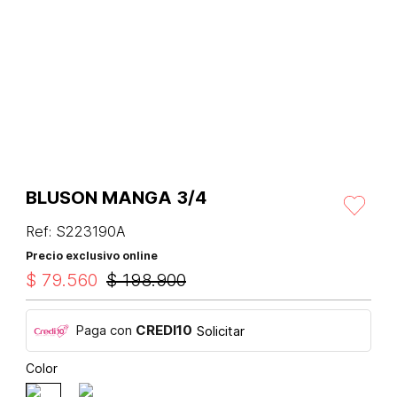
BLUSON MANGA 3/4
Ref
:
S223190A
Precio exclusivo online
$
79
.
560
$
198
.
900
Paga con
CREDI10
Solicitar
Color