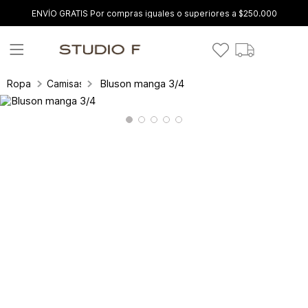
ENVÍO GRATIS Por compras iguales o superiores a $250.000
Bluson manga 3/4
Ropa
Camisas y blusas