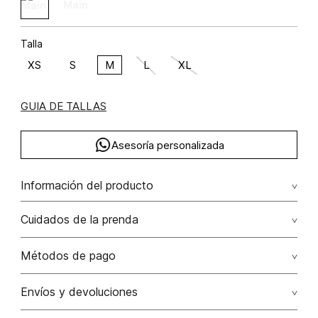
Talla
XS
S
M
L
XL
GUIA DE TALLAS
Asesoría personalizada
Información del producto
Camisera manga larga poliéster 100% 100.00%
Cuidados de la prenda
poliéster/polyester
No dejar en remojo /lavar por separado / no utilizar
Métodos de pago
detergentes con cloro / no retorcer / exprimir/ secado a
la sombra
Tarjetas de crédito: Visa, Dinners, Master Card y American
Envíos y devoluciones
Express.
No usar lejia