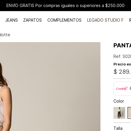
ENVÍO GRATIS Por compras iguales o superiores a $250.000
JEANS
ZAPATOS
COMPLEMENTOS
LEGADO STUDIO F
ulotte
PANT
Ref
:
S02
Precio ex
$
289
.
Color
Talla