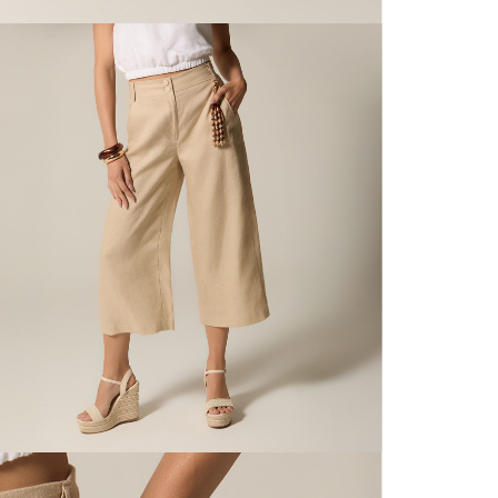
N
mayorista
de compra
que fue e
N
a través
de (15) d
L
Devoluc
S
mismo em
empaque d
empaque 
N
no se vea
El costo 
N
Recuerda 
agente de
posterior
acordada