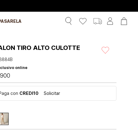
PASARELA
ALON TIRO ALTO CULOTTE
8884B
clusivo online
900
Paga con
CREDI10
Solicitar