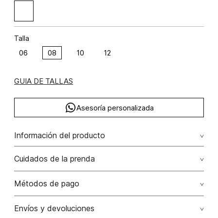
Talla
06
08
10
12
GUIA DE TALLAS
Asesoría personalizada
Información del producto
Buso cuello polo manga larga viscosa 70% poliamida 30%
Cuidados de la prenda
70.00% viscosa/viscose30.00% poliamida/polyamide
Lavado profesional en seco. evite el roce de la prenda
Métodos de pago
con accesorios ya que ocasiona daños irreversibles
Tarjetas de crédito: Visa, Dinners, Master Card y American
Envíos y devoluciones
No lavar
Express.