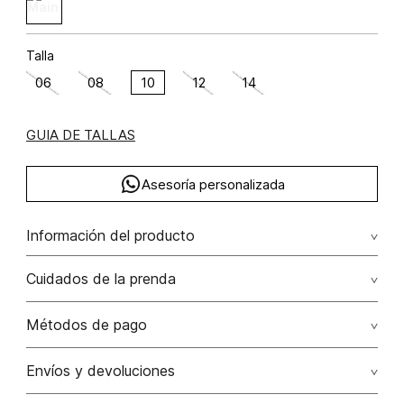
Talla
06
08
10
12
14
GUIA DE TALLAS
Asesoría personalizada
Información del producto
Pantalon para mujer viscosa 70% lino 30% 70.00%
Cuidados de la prenda
viscosa/viscose30.00% lino/linen
Lavar a mano por separado / no dejar en remojo / no
Métodos de pago
retorcer / no planchar con vapor puede causar daño
irreversible
Tarjetas de crédito: Visa, Dinners, Master Card y American
Envíos y devoluciones
Express.
No usar lejia