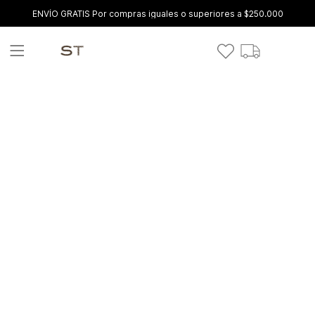
ENVÍO GRATIS Por compras iguales o superiores a $250.000