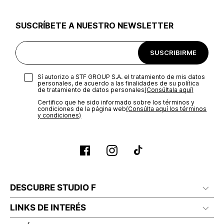
utilizar el mismo empaque en que te entregamos tu pedido o
utilizar un empaque de tu preferencia, sin embargo es
SUSCRÍBETE A NUESTRO NEWSLETTER
importante que el empaque sea el adecuado según la
naturaleza del producto para que no se vea afectada su
integridad durante el proceso de transporte. El costo del
SUSCRIBIRME
transporte será asumido por STF GROUP S.A.
Recuerda que para el trámite del envío deberás contactarte
Sí autorizo a STF GROUP S.A. el tratamiento de mis datos
con un agente de servicio al cliente quien te indicará los
personales, de acuerdo a las finalidades de su política
pasos a seguir y posteriormente programará la recogida del
de tratamiento de datos personales‎
(Consúltala aquí)
producto en la dirección acordada.
Certifico que he sido informado sobre los términos y
condiciones de la página web‎
(Consúlta aquí los términos
y condiciones)
DESCUBRE STUDIO F
LINKS DE INTERÉS