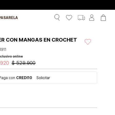
PASARELA
ER CON MANGAS EN CROCHET
1911
clusivo online
.
920
$
529
.
900
Paga con
CREDI10
Solicitar