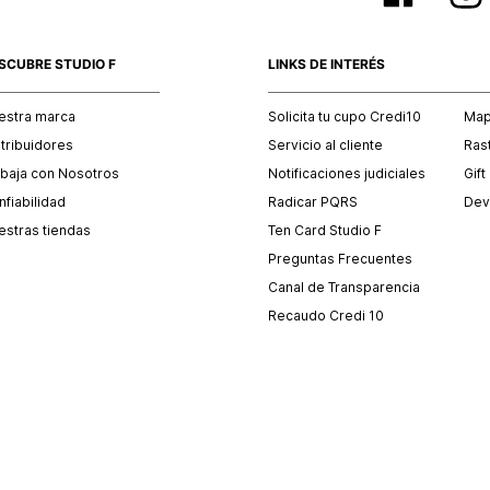
SCUBRE STUDIO F
LINKS DE INTERÉS
estra marca
Solicita tu cupo Credi10
Mapa
stribuidores
Servicio al cliente
Ras
abaja con Nosotros
Notificaciones judiciales
Gift
fiabilidad
Radicar PQRS
Dev
estras tiendas
Ten Card Studio F
Preguntas Frecuentes
Canal de Transparencia
Recaudo Credi 10