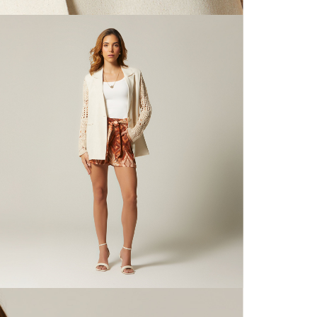
N
mayorista
de compra
que fue e
N
a través
de (15) d
N
Devoluc
S
mismo em
empaque d
empaque 
N
no se vea
El costo 
L
Recuerda 
agente de
posterior
acordada