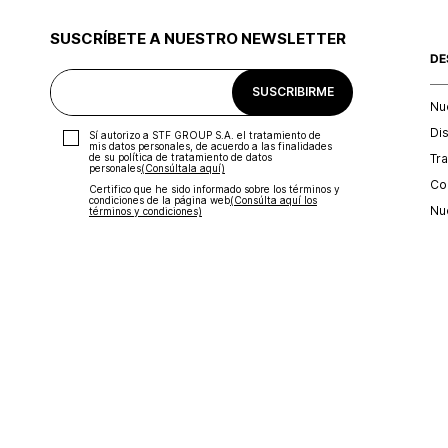
SUSCRÍBETE A NUESTRO NEWSLETTER
DE
SUSCRIBIRME
Nu
Di
Sí autorizo a STF GROUP S.A. el tratamiento de
mis datos personales, de acuerdo a las finalidades
Tr
de su política de tratamiento de datos
personales‎
(Consúltala aquí)
Con
Certifico que he sido informado sobre los términos y
condiciones de la página web‎
(Consúlta aquí los
Nu
términos y condiciones)