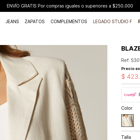
ENVÍO GRATIS Por compras iguales o superiores a $250.000
JEANS
ZAPATOS
COMPLEMENTOS
LEGADO STUDIO F
BLAZ
Ref
:
S30
Precio ex
$
423
Color
Talla