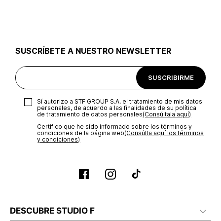
utilizar el mismo empaque en que te entregamos tu pedido o
utilizar un empaque de tu preferencia, sin embargo es
importante que el empaque sea el adecuado según la
naturaleza del producto para que no se vea afectada su
integridad durante el proceso de transporte. El costo del
SUSCRÍBETE A NUESTRO NEWSLETTER
transporte será asumido por STF GROUP S.A.
Recuerda que para el trámite del envío deberás contactarte
SUSCRIBIRME
con un agente de servicio al cliente quien te indicará los
pasos a seguir y posteriormente programará la recogida del
producto en la dirección acordada.
Sí autorizo a STF GROUP S.A. el tratamiento de mis datos
personales, de acuerdo a las finalidades de su política
de tratamiento de datos personales‎
(Consúltala aquí)
Certifico que he sido informado sobre los términos y
condiciones de la página web‎
(Consúlta aquí los términos
y condiciones)
DESCUBRE STUDIO F