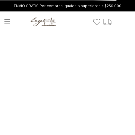
ENVÍO GRATIS Por compras iguales o superiores a $250.000