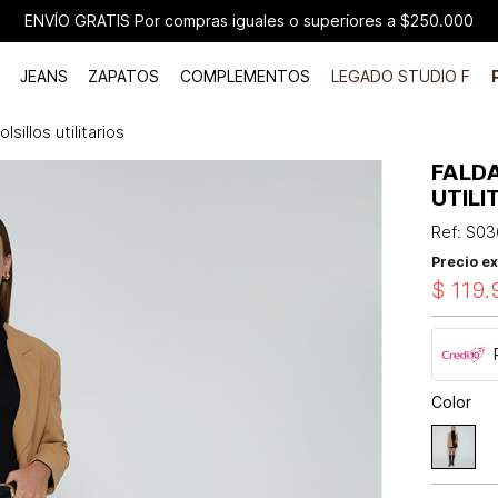
ENVÍO GRATIS Por compras iguales o superiores a $250.000
JEANS
ZAPATOS
COMPLEMENTOS
LEGADO STUDIO F
sillos utilitarios
FALD
UTILI
Ref
:
S03
Precio ex
$
119
.
Color