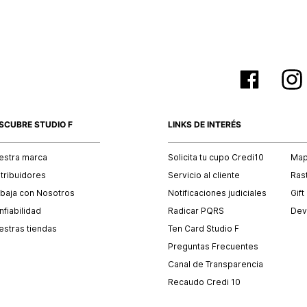
SCUBRE STUDIO F
LINKS DE INTERÉS
estra marca
Solicita tu cupo Credi10
Mapa
stribuidores
Servicio al cliente
Ras
abaja con Nosotros
Notificaciones judiciales
Gift
fiabilidad
Radicar PQRS
Dev
estras tiendas
Ten Card Studio F
Preguntas Frecuentes
Canal de Transparencia
Recaudo Credi 10