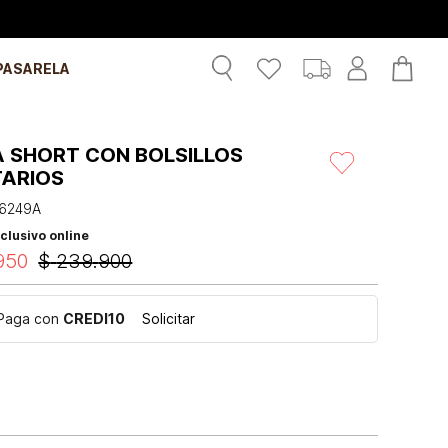
PASARELA
A SHORT CON BOLSILLOS
TARIOS
6249A
clusivo online
950
$
239
.
900
Paga con
CREDI10
Solicitar