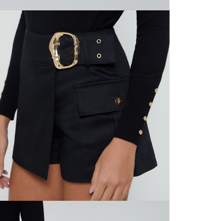
nuestras 
N
mayorista
de compra
que fue e
N
a través
de (15) d
L
Devoluc
S
mismo em
empaque d
empaque 
N
no se vea
El costo 
N
Recuerda 
agente de
posterior
acordada