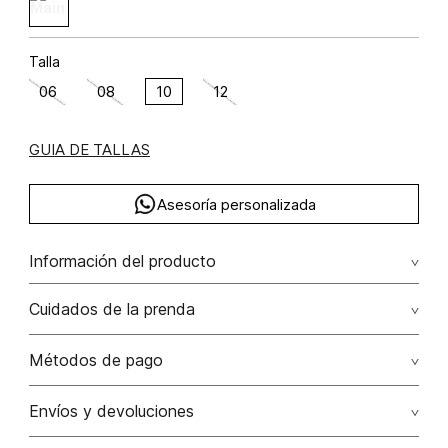
Talla
06
08
10
12
GUIA DE TALLAS
Asesoría personalizada
Información del producto
Vestido largo manga sisa rayón viscosa 93% elastano 7%
Cuidados de la prenda
93.00% rayón viscosa/7.00% elastano/elastane
Lavar a mano por separado / no dejar en remojo / no
Métodos de pago
retorcer / no planchar con vapor puede causar daño
irreversible
Tarjetas de crédito: Visa, Dinners, Master Card y American
Envíos y devoluciones
Express.
No usar lejia