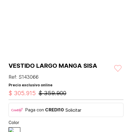
VESTIDO LARGO MANGA SISA
Ref
:
S143066
Precio exclusivo online
$
305
.
915
$
359
.
900
Paga con
CREDI10
Solicitar
Color