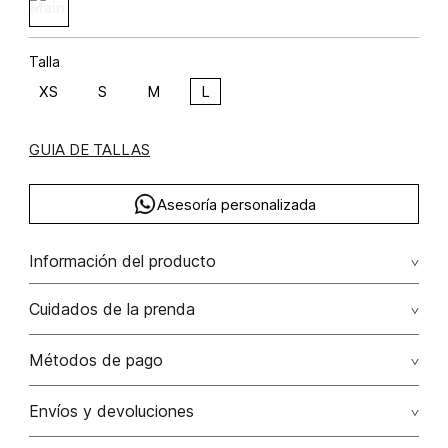
Talla
XS
S
M
L
GUIA DE TALLAS
Asesoría personalizada
Información del producto
M33-elegancia artesanal lyocell 77% algodón 23% 77.00%
Cuidados de la prenda
lyocell/lyocell23.00% algodón/cotton
Lavado profesional en húmedo (w) planchar con vapor
Métodos de pago
puede causar daño irreversible
Tarjetas de crédito: Visa, Dinners, Master Card y American
Envíos y devoluciones
No lavar
Express.