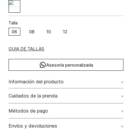
Talla
06
08
10
12
GUIA DE TALLAS
Asesoría personalizada
Información del producto
Chaqueta cuello mao bolsillos frontales algodón 75% acrílica
Cuidados de la prenda
3% poliéster 22% 75.00% algodón/cotton22.00%
poliéster/polyester3.00% acrílica/acrylic
Lavado profesional en seco los tonos oscuros sueltan
Métodos de pago
color con la fricción
Tarjetas de crédito: Visa, Dinners, Master Card y American
Envíos y devoluciones
No lavar
Express.