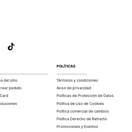
sea el adecuado según la naturaleza del producto para que
 afectada su integridad durante el proceso de transporte.
del transporte será asumido por STF GROUP S.A.
que para el trámite del envío deberás contactarte con un
 servicio al cliente quien te indicará los pasos a seguir y
mente programará la recogida del producto en la dirección
.
POLÍTICAS
 del sitio
Términos y condiciones
trear pedido
Aviso de privacidad
 Card
Políticas de Protección de Datos
oluciones
Política de Uso de Cookies
Política comercial de cambios
Política Derecho de Retracto
Promociones y Eventos