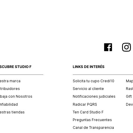
empaque 
no se vea
El costo 
Recuerda 
agente de
posterior
acordada
SCUBRE STUDIO F
LINKS DE INTERÉS
estra marca
Solicita tu cupo Credi10
Mapa
stribuidores
Servicio al cliente
Ras
abaja con Nosotros
Notificaciones judiciales
Gift
fiabilidad
Radicar PQRS
Dev
estras tiendas
Ten Card Studio F
Preguntas Frecuentes
Canal de Transparencia