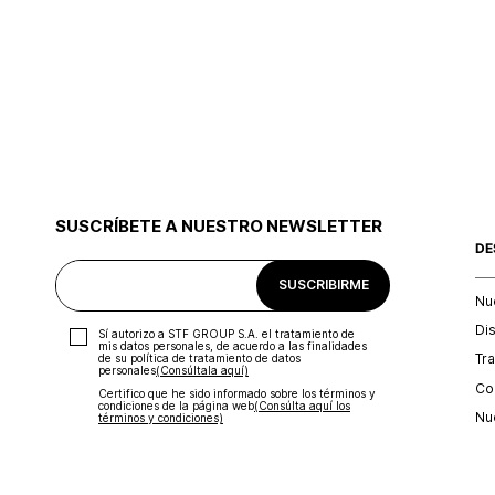
SUSCRÍBETE A NUESTRO NEWSLETTER
DE
SUSCRIBIRME
Nu
Di
Sí autorizo a STF GROUP S.A. el tratamiento de
mis datos personales, de acuerdo a las finalidades
Tr
de su política de tratamiento de datos
personales‎
(Consúltala aquí)
Con
Certifico que he sido informado sobre los términos y
condiciones de la página web‎
(Consúlta aquí los
Nu
términos y condiciones)