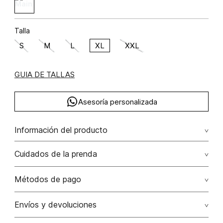
Talla
S
M
L
XL
XXL
GUIA DE TALLAS
Asesoría personalizada
Información del producto
acrílica 53% poliamida 5% algodón 42% 53.00%
Cuidados de la prenda
acrílica/acrylic42.00% algodón/cotton5.00%
poliamida/polyamide
No dejar en remojo /lavar por separado / no utilizar
Métodos de pago
detergentes con cloro / no retorcer / exprimir/ secado a
la sombra
Tarjetas de crédito: Visa, Dinners, Master Card y American
Envíos y devoluciones
Express.
No usar lejia