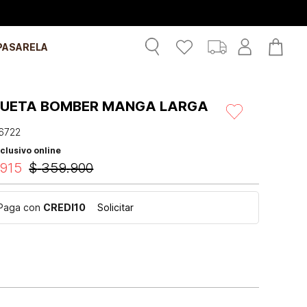
PASARELA
UETA BOMBER MANGA LARGA
6722
clusivo online
915
$
359
.
900
Paga con
CREDI10
Solicitar