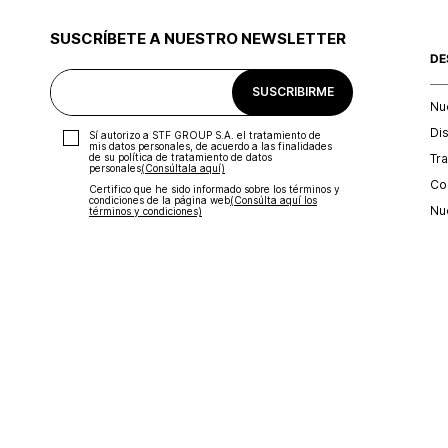
SUSCRÍBETE A NUESTRO NEWSLETTER
DE
SUSCRIBIRME
Nu
Di
Sí autorizo a STF GROUP S.A. el tratamiento de
mis datos personales, de acuerdo a las finalidades
Tr
de su política de tratamiento de datos
personales‎
(Consúltala aquí)
Con
Certifico que he sido informado sobre los términos y
condiciones de la página web‎
(Consúlta aquí los
Nu
términos y condiciones)