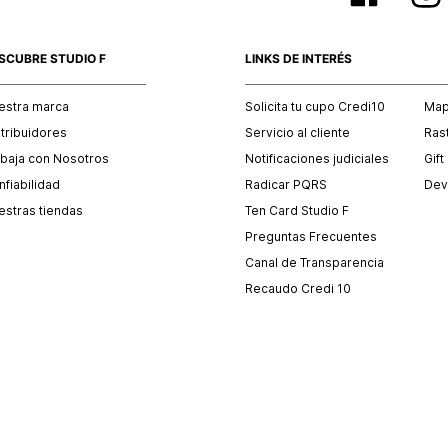
SCUBRE STUDIO F
LINKS DE INTERÉS
estra marca
Solicita tu cupo Credi10
Mapa
stribuidores
Servicio al cliente
Ras
abaja con Nosotros
Notificaciones judiciales
Gift
fiabilidad
Radicar PQRS
Dev
estras tiendas
Ten Card Studio F
Preguntas Frecuentes
Canal de Transparencia
Recaudo Credi 10