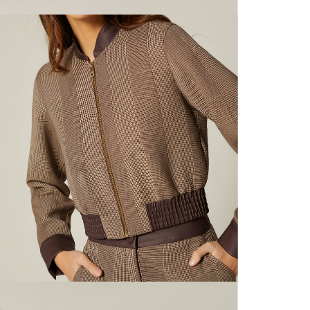
N
mayorista
de compra
que fue e
N
a través
de (15) d
N
Devoluc
L
mismo em
empaque d
empaque 
S
no se vea
El costo 
N
Recuerda 
agente de
posterior
acordada