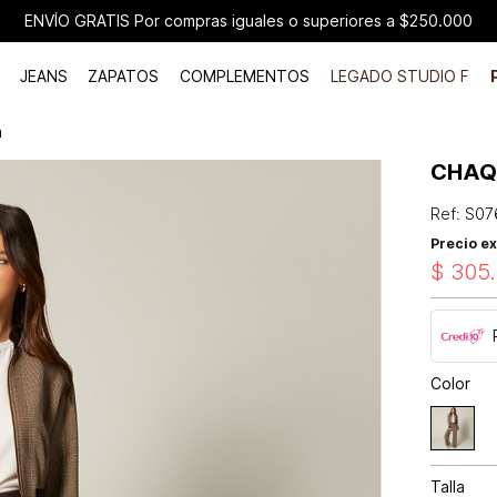
ENVÍO GRATIS Por compras iguales o superiores a $250.000
JEANS
ZAPATOS
COMPLEMENTOS
LEGADO STUDIO F
a
CHAQ
Ref
:
S07
Precio ex
$
305
.
Color
Talla