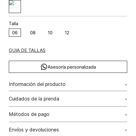
Talla
06
08
10
12
GUIA DE TALLAS
Asesoría personalizada
Información del producto
Jean bota recta tiro alto con cristales algodón 100% 100.00%
Cuidados de la prenda
algodón/cotton
Lavar a mano. no remojar. no planchar los accesorios.
Métodos de pago
No usar lejia
Tarjetas de crédito: Visa, Dinners, Master Card y American
Envíos y devoluciones
Express.