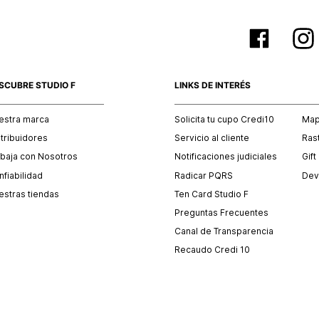
SCUBRE STUDIO F
LINKS DE INTERÉS
estra marca
Solicita tu cupo Credi10
Mapa
stribuidores
Servicio al cliente
Ras
abaja con Nosotros
Notificaciones judiciales
Gift
fiabilidad
Radicar PQRS
Dev
estras tiendas
Ten Card Studio F
Preguntas Frecuentes
Canal de Transparencia
Recaudo Credi 10