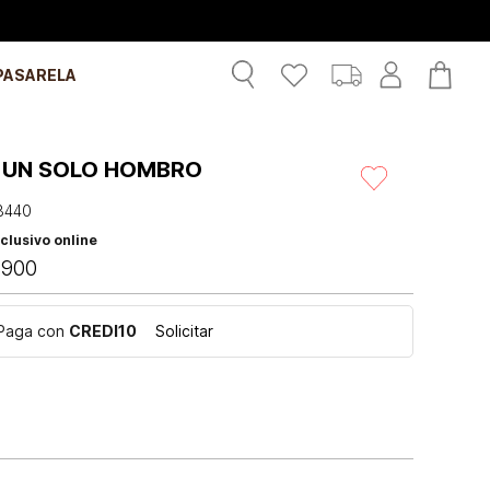
PASARELA
 UN SOLO HOMBRO
3440
clusivo online
.
900
Paga con
CREDI10
Solicitar