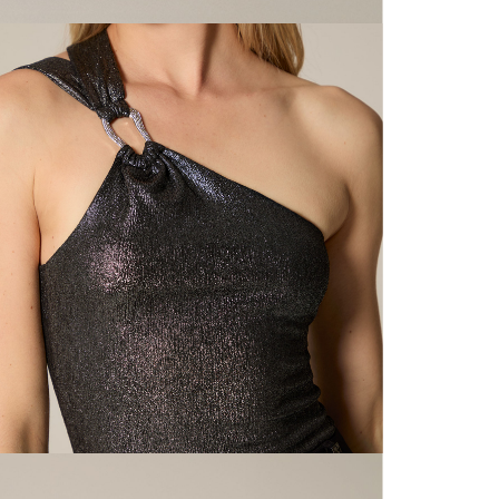
N
mayorista
de compra
que fue e
N
a través
de (15) d
N
Devoluc
L
mismo em
empaque d
empaque 
S
no se vea
El costo 
N
Recuerda 
agente de
posterior
acordada