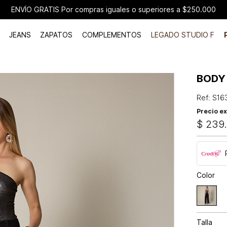
ENVÍO GRATIS Por compras iguales o superiores a $250.000
JEANS
ZAPATOS
COMPLEMENTOS
LEGADO STUDIO F
BODY
Ref
:
S16
Precio ex
$
239
Color
Talla