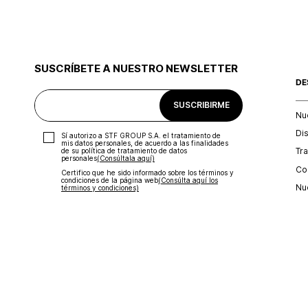
SUSCRÍBETE A NUESTRO NEWSLETTER
DE
SUSCRIBIRME
Nu
Di
Sí autorizo a STF GROUP S.A. el tratamiento de
mis datos personales, de acuerdo a las finalidades
Tr
de su política de tratamiento de datos
personales‎
(Consúltala aquí)
Con
Certifico que he sido informado sobre los términos y
condiciones de la página web‎
(Consúlta aquí los
Nu
términos y condiciones)