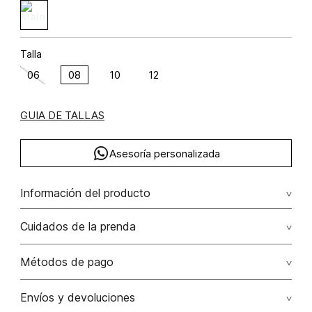
Talla
06
08
10
12
GUIA DE TALLAS
Asesoría personalizada
Información del producto
Blazer manga larga silueta over size poliéster 96% elastano
Cuidados de la prenda
4% 96.00% poliéster/polyester4.00% elastano/elastane
Lavado profesional en seco los tonos oscuros sueltan
Métodos de pago
color con la fricción
Tarjetas de crédito: Visa, Dinners, Master Card y American
Envíos y devoluciones
No lavar
Express.