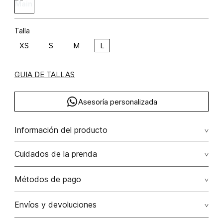
Talla
XS
S
M
L
GUIA DE TALLAS
Asesoría personalizada
Información del producto
Cuidados de la prenda
Composición: POLIAMIDA 96% ELASTANO 2% POLIÉSTER 2%
No dejar en remojo /lavar por separado / no utilizar
Métodos de pago
detergentes con cloro / no retorcer / exprimir/ secado a
la sombra
Tarjetas de crédito: Visa, Dinners, Master Card y American
Envíos y devoluciones
Express.
No usar lejia