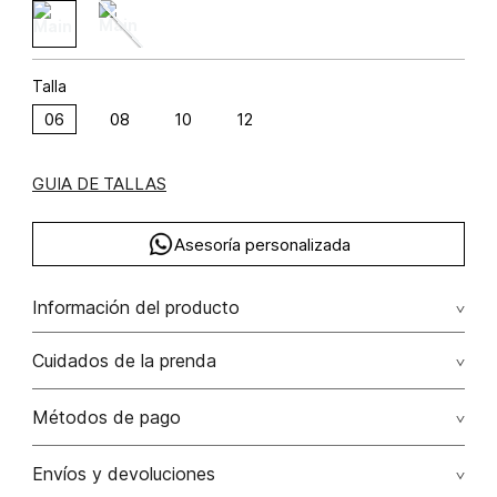
Talla
06
08
10
12
GUIA DE TALLAS
Asesoría personalizada
Información del producto
Leggins tiro alto semi campana viscosa 75% elastano 3%
Cuidados de la prenda
poliamida 22% 75.00% viscosa/viscose22.00%
poliamida/polyamide3.00% elastano/elastane
No dejar en remojo /lavar por separado / no utilizar
Métodos de pago
detergentes con cloro / no retorcer / exprimir/ secado a
la sombra
Tarjetas de crédito: Visa, Dinners, Master Card y American
Envíos y devoluciones
Express.