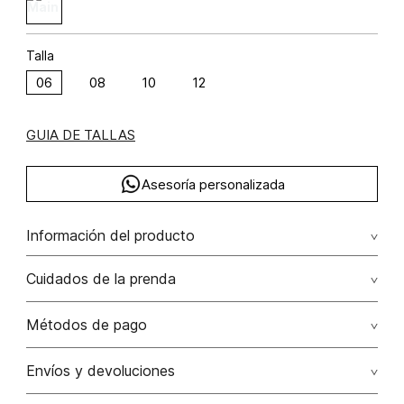
Talla
06
08
10
12
GUIA DE TALLAS
Asesoría personalizada
Información del producto
Vestido midi manga 3/4 poliéster 100% 100.00%
Cuidados de la prenda
poliéster/polyester
No dejar en remojo /lavar por separado / no utilizar
Métodos de pago
detergentes con cloro / no retorcer / exprimir/ secado a
la sombra
Tarjetas de crédito: Visa, Dinners, Master Card y American
Envíos y devoluciones
Express.
No usar lejia