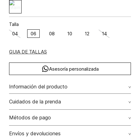
Talla
04
06
08
10
12
14
GUIA DE TALLAS
Asesoría personalizada
Información del producto
Jean tiro alto con estampado y cristales algodón 100%
Cuidados de la prenda
100.00% algodón/cotton
Lavar por separado / lavar separadamente. no remojar -
Métodos de pago
no planchar con vapor puede causar daño irreversible. no
planchar los accesorios / adornos
Tarjetas de crédito: Visa, Dinners, Master Card y American
Envíos y devoluciones
Express.