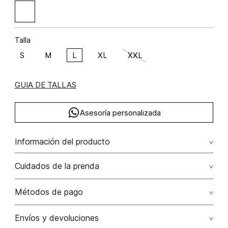
Talla
S
M
L
XL
XXL
GUIA DE TALLAS
Asesoría personalizada
Información del producto
algodón 85% poliamida 15% 85.00% algodón/cotton15.00%
Cuidados de la prenda
poliamida/polyamide
Lavar a mano por separado / no dejar en remojo / no
Métodos de pago
retorcer / no planchar con vapor puede causar daño
irreversible
Tarjetas de crédito: Visa, Dinners, Master Card y American
Envíos y devoluciones
Express.