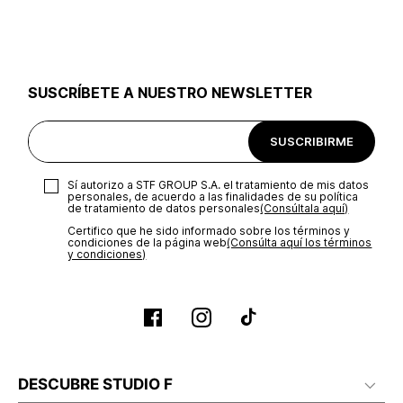
utilizar el mismo empaque en que te entregamos tu pedido o
utilizar un empaque de tu preferencia, sin embargo es
importante que el empaque sea el adecuado según la
naturaleza del producto para que no se vea afectada su
integridad durante el proceso de transporte. El costo del
SUSCRÍBETE A NUESTRO NEWSLETTER
transporte será asumido por STF GROUP S.A.
Recuerda que para el trámite del envío deberás contactarte
SUSCRIBIRME
con un agente de servicio al cliente quien te indicará los
pasos a seguir y posteriormente programará la recogida del
producto en la dirección acordada.
Sí autorizo a STF GROUP S.A. el tratamiento de mis datos
personales, de acuerdo a las finalidades de su política
de tratamiento de datos personales‎
(Consúltala aquí)
Certifico que he sido informado sobre los términos y
condiciones de la página web‎
(Consúlta aquí los términos
y condiciones)
DESCUBRE STUDIO F