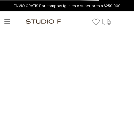
ENVÍO GRATIS Por compras iguales o superiores a $250.000