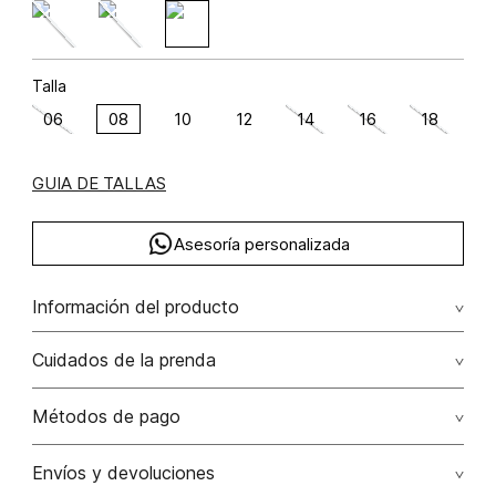
Talla
06
08
10
12
14
16
18
GUIA DE TALLAS
Asesoría personalizada
Información del producto
viscosa 73.1000000000 elastano 3.3000000000 poliamida
Cuidados de la prenda
23.6000000000 73.10% viscosa/viscose23.60%
poliamida/polyamide3.30% elastano/elastane
No dejar en remojo /lavar por separado / no utilizar
Métodos de pago
detergentes con cloro / no retorcer / exprimir/ secado a
la sombra
Tarjetas de crédito: Visa, Dinners, Master Card y American
Envíos y devoluciones
Express.