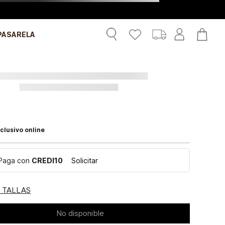
PASARELA
clusivo online
Paga con
CREDI10
Solicitar
E TALLAS
No disponible