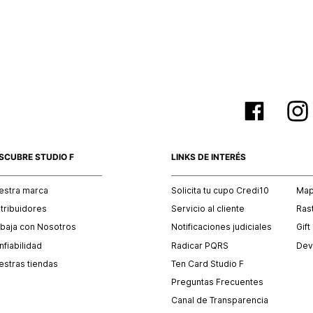
empaque 
no se vea
El costo 
Recuerda 
agente de
posterior
acordada
SCUBRE STUDIO F
LINKS DE INTERÉS
estra marca
Solicita tu cupo Credi10
Mapa
stribuidores
Servicio al cliente
Ras
abaja con Nosotros
Notificaciones judiciales
Gift
fiabilidad
Radicar PQRS
Dev
estras tiendas
Ten Card Studio F
Preguntas Frecuentes
Canal de Transparencia