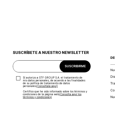
SUSCRÍBETE A NUESTRO NEWSLETTER
DE
SUSCRIBIRME
Nu
Di
Sí autorizo a STF GROUP S.A. el tratamiento de
mis datos personales, de acuerdo a las finalidades
Tr
de su política de tratamiento de datos
personales‎
(Consúltala aquí)
Con
Certifico que he sido informado sobre los términos y
condiciones de la página web‎
(Consúlta aquí los
Nu
términos y condiciones)