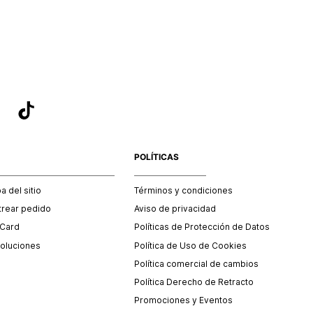
sea el adecuado según la naturaleza del producto para que
 afectada su integridad durante el proceso de transporte.
del transporte será asumido por STF GROUP S.A.
que para el trámite del envío deberás contactarte con un
 servicio al cliente quien te indicará los pasos a seguir y
mente programará la recogida del producto en la dirección
.
POLÍTICAS
 del sitio
Términos y condiciones
trear pedido
Aviso de privacidad
 Card
Políticas de Protección de Datos
oluciones
Política de Uso de Cookies
Política comercial de cambios
Política Derecho de Retracto
Promociones y Eventos