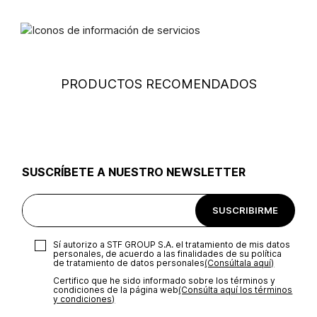
Tarjetas débito: Maestro, Electron.
Cambios
: Si deseas hacer el cambio de alguno de nuestros
productos, lo puedes hacer de dos maneras: En cualquiera de
Otros: Pago bancario y Efecty.
No secar en maquina secadora
nuestras tiendas STUDIO F del país excepto franquicias,
tiendas mayoristas y tiendas ubicadas en Falabella;
presentando tu factura de compra, en un plazo calendario de
(30) días luego de la fecha en que fue efectuada la compra,
PRODUCTOS RECOMENDADOS
(consulta aquí la tienda más cercana) o a través de nuestra
No usar blanqueador
página web
www.studiof.com.co
, en un plazo de (15) días
calendario luego de la entrega del producto.
No usar abrillantadores opticos
Devolución
: Para hacer la devolución del envío puedes
utilizar el mismo empaque en que te entregamos tu pedido o
utilizar un empaque de tu preferencia, sin embargo es
Lavar a mano
SUSCRÍBETE A NUESTRO NEWSLETTER
importante que el empaque sea el adecuado según la
naturaleza del producto para que no se vea afectada su
integridad durante el proceso de transporte. El costo del
SUSCRIBIRME
Secar colgado a la sombra
transporte será asumido por STF GROUP S.A.
Recuerda que para el trámite del envío deberás contactarte
Sí autorizo a STF GROUP S.A. el tratamiento de mis datos
con un agente de servicio al cliente quien te indicará los
personales, de acuerdo a las finalidades de su política
pasos a seguir y posteriormente programará la recogida del
de tratamiento de datos personales‎
(Consúltala aquí)
No lavado en seco
producto en la dirección acordada.
Certifico que he sido informado sobre los términos y
condiciones de la página web‎
(Consúlta aquí los términos
y condiciones)