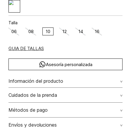
Talla
06
08
10
12
14
16
GUIA DE TALLAS
Asesoría personalizada
Información del producto
Algodón 100% 100.00% algodón/cotton
Cuidados de la prenda
No remojar. no retorcer / ni exprimir. el acabado rústico de
Métodos de pago
esta prenda hace parte del diseño
Tarjetas de crédito: Visa, Dinners, Master Card y American
Envíos y devoluciones
No usar lejia
Express.