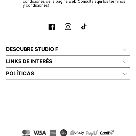
No lavado en seco
condiciones de la página web‎
(Consúlta aquí los términos
y condiciones)
DESCUBRE STUDIO F
LINKS DE INTERÉS
POLÍTICAS