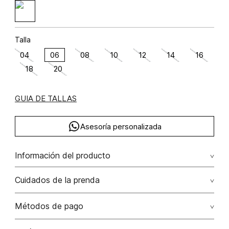
Talla
04
06
08
10
12
14
16
18
20
GUIA DE TALLAS
Asesoría personalizada
Información del producto
Algodón 100% 100.00% algodón/cotton
Cuidados de la prenda
Lavar con colores similares. no secar en máquina. los
Métodos de pago
tonos oscuros suelta color con la fricción. el acabado
rústico de la prenda hace parte del diseño