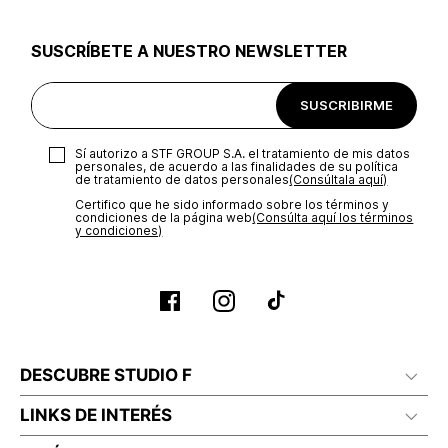
utilizar el mismo empaque en que te entregamos tu pedido o
utilizar un empaque de tu preferencia, sin embargo es
SUSCRÍBETE A NUESTRO NEWSLETTER
importante que el empaque sea el adecuado según la
naturaleza del producto para que no se vea afectada su
integridad durante el proceso de transporte. El costo del
SUSCRIBIRME
transporte será asumido por STF GROUP S.A.
Recuerda que para el trámite del envío deberás contactarte
Sí autorizo a STF GROUP S.A. el tratamiento de mis datos
con un agente de servicio al cliente quien te indicará los
personales, de acuerdo a las finalidades de su política
pasos a seguir y posteriormente programará la recogida del
de tratamiento de datos personales‎
(Consúltala aquí)
producto en la dirección acordada.
Certifico que he sido informado sobre los términos y
condiciones de la página web‎
(Consúlta aquí los términos
y condiciones)
DESCUBRE STUDIO F
LINKS DE INTERÉS