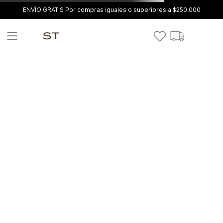
ENVÍO GRATIS Por compras iguales o superiores a $250.000