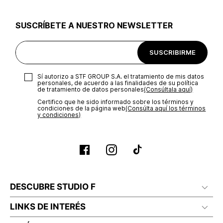
utilizar el mismo empaque en que te entregamos tu pedido o
utilizar un empaque de tu preferencia, sin embargo es
SUSCRÍBETE A NUESTRO NEWSLETTER
importante que el empaque sea el adecuado según la
naturaleza del producto para que no se vea afectada su
integridad durante el proceso de transporte. El costo del
SUSCRIBIRME
transporte será asumido por STF GROUP S.A.
Recuerda que para el trámite del envío deberás contactarte
Sí autorizo a STF GROUP S.A. el tratamiento de mis datos
con un agente de servicio al cliente quien te indicará los
personales, de acuerdo a las finalidades de su política
pasos a seguir y posteriormente programará la recogida del
de tratamiento de datos personales‎
(Consúltala aquí)
producto en la dirección acordada.
Certifico que he sido informado sobre los términos y
condiciones de la página web‎
(Consúlta aquí los términos
y condiciones)
DESCUBRE STUDIO F
LINKS DE INTERÉS