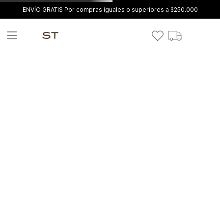
ENVÍO GRATIS Por compras iguales o superiores a $250.000