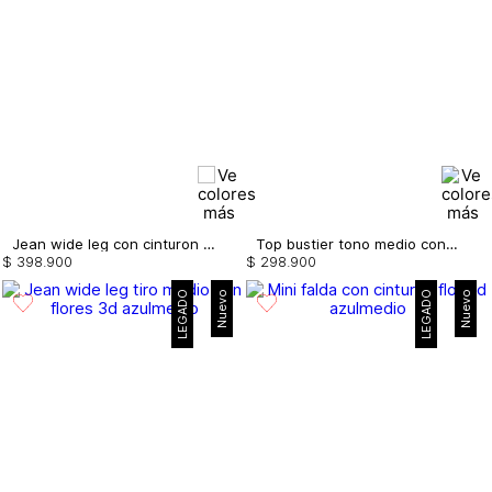
Jean wide leg con cinturon flor 3d
Top bustier tono medio con flores 3d
$
398
.
900
$
298
.
900
LEGADO
Nuevo
LEGADO
Nuevo