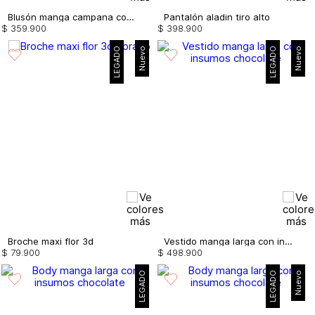
Blusón manga campana con insumo
Pantalón aladin tiro alto
$
359
.
900
$
398
.
900
LEGADO
Nuevo
LEGADO
Nuevo
Broche maxi flor 3d
Vestido manga larga con insumos
$
79
.
900
$
498
.
900
LEGADO
LEGADO
Nuevo