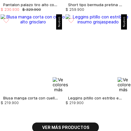
Pantalon palazo tiro alto con bolsillos
Short tipo bermuda pretina asimétrica
$
230
.
930
$
329
.
900
$
259
.
900
Nuevo
Nuevo
Blusa manga corta con cuello alto
Leggins pitillo con estribo e insumo
$
219
.
900
$
219
.
900