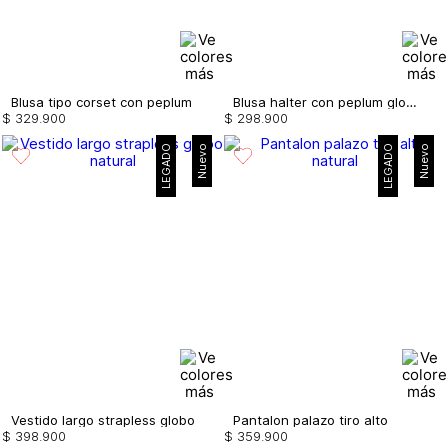
Blusa tipo corset con peplum
Blusa halter con peplum globo
$
329
.
900
$
298
.
900
LEGADO
Nuevo
LEGADO
Nuevo
Vestido largo strapless globo
Pantalon palazo tiro alto
$
398
.
900
$
359
.
900