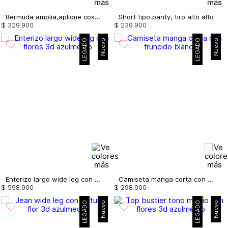
Bermuda amplia,aplique costados
Short tipo panty, tiro alto alto
$
329
.
900
$
239
.
900
LEGADO
Nuevo
LEGADO
Nuevo
Enterizo largo wide leg con flores 3d
Camiseta manga corta con fruncido
$
598
.
900
$
298
.
900
LEGADO
Nuevo
LEGADO
Nuevo