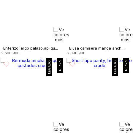
Enterizo largo palazo,aplique flor
Blusa camisera manga ancha, apliques
$
698
.
900
$
398
.
900
LEGADO
Nuevo
LEGADO
Nuevo