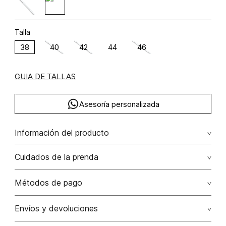
Talla
38
40
42
44
46
GUIA DE TALLAS
Asesoría personalizada
Información del producto
Cuidados de la prenda
Lavado profesional en húmedo (w) planchar con vapor
Métodos de pago
puede causar daño irreversible
Tarjetas de crédito: Visa, Dinners, Master Card y American
Envíos y devoluciones
No lavar
Express.