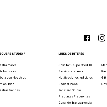
empaque 
no se vea
El costo 
Recuerda 
agente de
posterior
acordada
SCUBRE STUDIO F
LINKS DE INTERÉS
estra marca
Solicita tu cupo Credi10
Mapa
stribuidores
Servicio al cliente
Ras
abaja con Nosotros
Notificaciones judiciales
Gift
fiabilidad
Radicar PQRS
Dev
estras tiendas
Ten Card Studio F
Preguntas Frecuentes
Canal de Transparencia