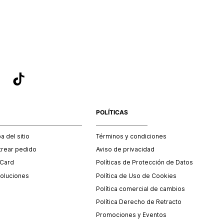
sea el adecuado según la naturaleza del producto para que
 afectada su integridad durante el proceso de transporte.
del transporte será asumido por STF GROUP S.A.
que para el trámite del envío deberás contactarte con un
 servicio al cliente quien te indicará los pasos a seguir y
mente programará la recogida del producto en la dirección
.
POLÍTICAS
 del sitio
Términos y condiciones
trear pedido
Aviso de privacidad
 Card
Políticas de Protección de Datos
oluciones
Política de Uso de Cookies
Política comercial de cambios
Política Derecho de Retracto
Promociones y Eventos