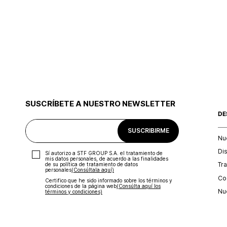
SUSCRÍBETE A NUESTRO NEWSLETTER
DE
SUSCRIBIRME
Nu
Di
Sí autorizo a STF GROUP S.A. el tratamiento de
mis datos personales, de acuerdo a las finalidades
Tr
de su política de tratamiento de datos
personales‎
(Consúltala aquí)
Con
Certifico que he sido informado sobre los términos y
condiciones de la página web‎
(Consúlta aquí los
Nu
términos y condiciones)