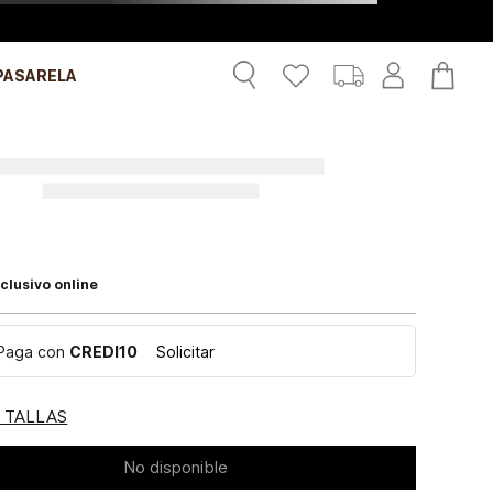
PASARELA
clusivo online
Paga con
CREDI10
Solicitar
E TALLAS
No disponible