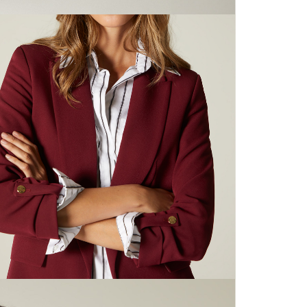
nuestras 
N
mayorista
de compra
que fue e
N
a través
de (15) d
L
Devoluc
N
mismo em
empaque d
N
empaque 
no se vea
El costo 
Recuerda 
agente de
posterior
acordada