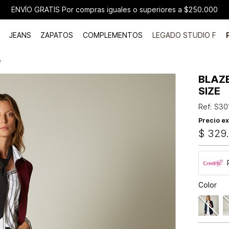
ENVÍO GRATIS Por compras iguales o superiores a $250.000
JEANS
ZAPATOS
COMPLEMENTOS
LEGADO STUDIO F
e
BLAZ
SIZE
Ref
:
S30
Precio ex
$
329
Color