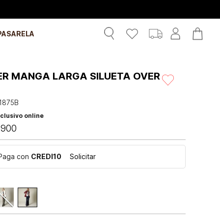
PASARELA
ER MANGA LARGA SILUETA OVER
1875B
clusivo online
.
900
Paga con
CREDI10
Solicitar