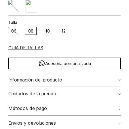
Talla
06
08
10
12
GUIA DE TALLAS
Asesoría personalizada
Información del producto
Poliéster 100% 100.00% poliéster/polyester
Cuidados de la prenda
Lavado profesional en húmedo (w) planchar con vapor
Métodos de pago
puede causar daño irreversible
Tarjetas de crédito: Visa, Dinners, Master Card y American
Envíos y devoluciones
No lavar
Express.