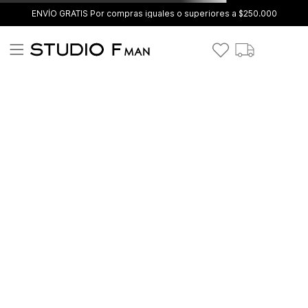
ENVÍO GRATIS Por compras iguales o superiores a $250.000