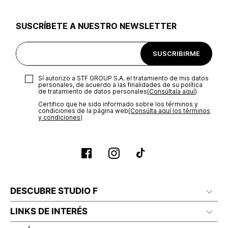
utilizar el mismo empaque en que te entregamos tu pedido o
utilizar un empaque de tu preferencia, sin embargo es
SUSCRÍBETE A NUESTRO NEWSLETTER
importante que el empaque sea el adecuado según la
naturaleza del producto para que no se vea afectada su
integridad durante el proceso de transporte. El costo del
SUSCRIBIRME
transporte será asumido por STF GROUP S.A.
Recuerda que para el trámite del envío deberás contactarte
Sí autorizo a STF GROUP S.A. el tratamiento de mis datos
con un agente de servicio al cliente quien te indicará los
personales, de acuerdo a las finalidades de su política
pasos a seguir y posteriormente programará la recogida del
de tratamiento de datos personales‎
(Consúltala aquí)
producto en la dirección acordada.
Certifico que he sido informado sobre los términos y
condiciones de la página web‎
(Consúlta aquí los términos
y condiciones)
DESCUBRE STUDIO F
LINKS DE INTERÉS