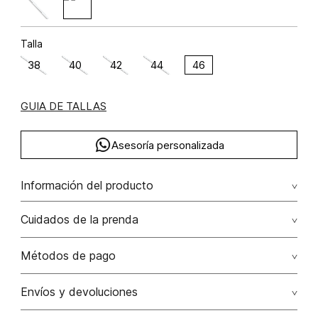
Talla
38
40
42
44
46
GUIA DE TALLAS
Asesoría personalizada
Información del producto
Poliéster 80% rayón 20% poliéster 80.00%rayón 20.00%
Cuidados de la prenda
Lavado profesional en húmedo (w) planchar con vapor
Métodos de pago
puede causar daño irreversible
Tarjetas de crédito: Visa, Dinners, Master Card y American
Envíos y devoluciones
No lavar
Express.