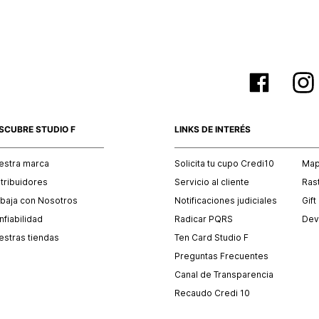
SCUBRE STUDIO F
LINKS DE INTERÉS
estra marca
Solicita tu cupo Credi10
Mapa
stribuidores
Servicio al cliente
Ras
abaja con Nosotros
Notificaciones judiciales
Gift
fiabilidad
Radicar PQRS
Dev
estras tiendas
Ten Card Studio F
Preguntas Frecuentes
Canal de Transparencia
Recaudo Credi 10