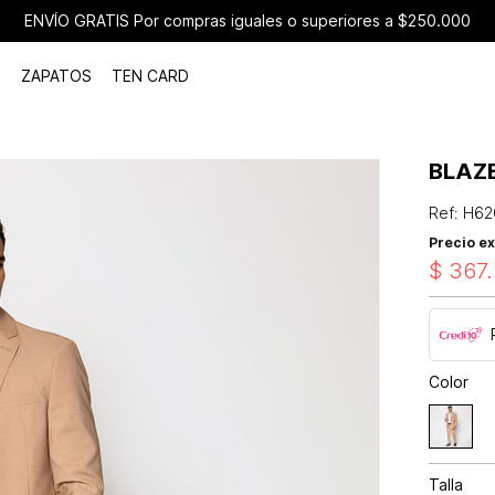
ENVÍO GRATIS Por compras iguales o superiores a $250.000
ZAPATOS
TEN CARD
BLAZ
Ref
:
H62
Precio ex
$
367
.
Color
Talla