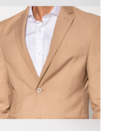
N
mayorista
de compra
que fue e
N
a través
de (15) d
N
Devoluc
S
mismo em
empaque d
empaque 
N
no se vea
El costo 
L
Recuerda 
agente de
posterior
acordada