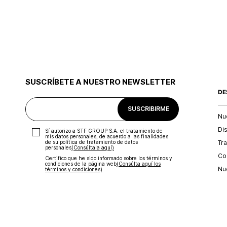
SUSCRÍBETE A NUESTRO NEWSLETTER
DE
SUSCRIBIRME
Nu
Di
Sí autorizo a STF GROUP S.A. el tratamiento de
mis datos personales, de acuerdo a las finalidades
Tr
de su política de tratamiento de datos
personales‎
(Consúltala aquí)
Con
Certifico que he sido informado sobre los términos y
condiciones de la página web‎
(Consúlta aquí los
Nu
términos y condiciones)