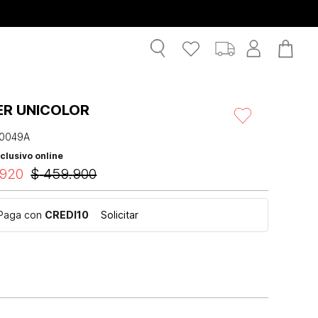
ER UNICOLOR
0049A
clusivo online
920
$
459
.
900
Paga con
CREDI10
Solicitar