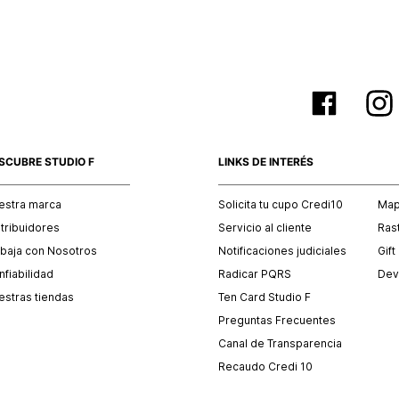
SCUBRE STUDIO F
LINKS DE INTERÉS
estra marca
Solicita tu cupo Credi10
Mapa
stribuidores
Servicio al cliente
Ras
abaja con Nosotros
Notificaciones judiciales
Gift
fiabilidad
Radicar PQRS
Dev
estras tiendas
Ten Card Studio F
Preguntas Frecuentes
Canal de Transparencia
Recaudo Credi 10