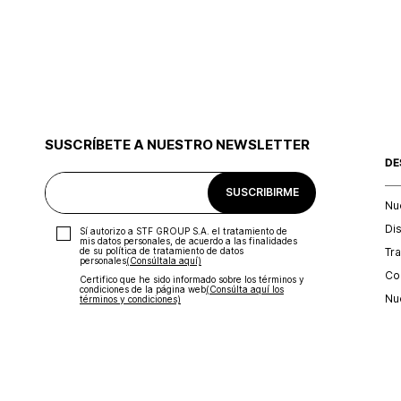
SUSCRÍBETE A NUESTRO NEWSLETTER
DE
SUSCRIBIRME
Nu
Di
Sí autorizo a STF GROUP S.A. el tratamiento de
mis datos personales, de acuerdo a las finalidades
Tr
de su política de tratamiento de datos
personales‎
(Consúltala aquí)
Con
Certifico que he sido informado sobre los términos y
condiciones de la página web‎
(Consúlta aquí los
Nu
términos y condiciones)