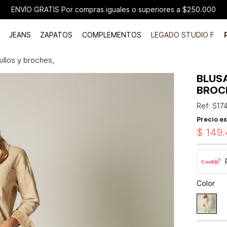
ENVÍO GRATIS Por compras iguales o superiores a $250.000
JEANS
ZAPATOS
COMPLEMENTOS
LEGADO STUDIO F
illos y broches,
BLUSA
BROC
Ref
:
S17
Precio ex
$
149
.
Color