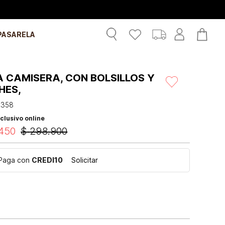
PASARELA
 CAMISERA, CON BOLSILLOS Y
HES,
4358
clusivo online
450
$
298
.
900
Paga con
CREDI10
Solicitar