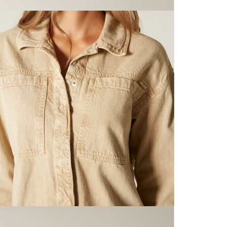
N
nuestras 
mayorista
de compra
N
que fue e
a través
N
de (15) d
L
Devoluc
mismo em
empaque d
S
empaque 
no se vea
N
El costo 
P
Recuerda 
agente de
posterior
acordada