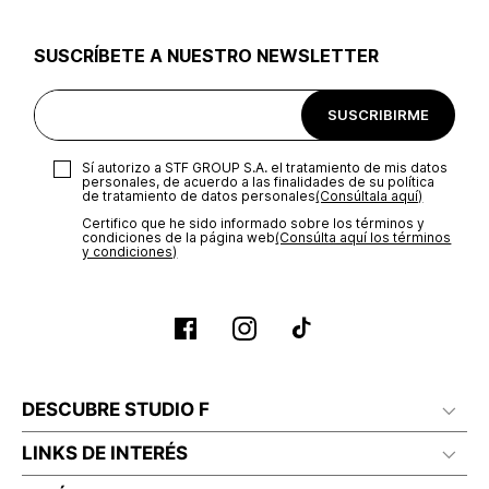
utilizar el mismo empaque en que te entregamos tu pedido o
utilizar un empaque de tu preferencia, sin embargo es
SUSCRÍBETE A NUESTRO NEWSLETTER
importante que el empaque sea el adecuado según la
naturaleza del producto para que no se vea afectada su
integridad durante el proceso de transporte. El costo del
SUSCRIBIRME
transporte será asumido por STF GROUP S.A.
Recuerda que para el trámite del envío deberás contactarte
Sí autorizo a STF GROUP S.A. el tratamiento de mis datos
con un agente de servicio al cliente quien te indicará los
personales, de acuerdo a las finalidades de su política
pasos a seguir y posteriormente programará la recogida del
de tratamiento de datos personales‎
(Consúltala aquí)
producto en la dirección acordada.
Certifico que he sido informado sobre los términos y
condiciones de la página web‎
(Consúlta aquí los términos
y condiciones)
DESCUBRE STUDIO F
LINKS DE INTERÉS