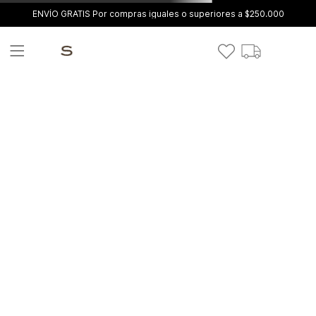
ENVÍO GRATIS Por compras iguales o superiores a $250.000