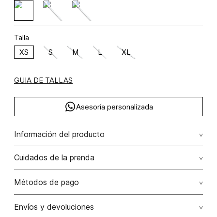
Talla
XS
S
M
L
XL
GUIA DE TALLAS
Asesoría personalizada
Información del producto
Algodón 97% elastano 3% 97.00% algodón/cotton3.00%
Cuidados de la prenda
elastano/elastane
Lavar a mano por separado / no dejar en remojo / no
Métodos de pago
retorcer / no planchar con vapor puede causar daño
irreversible
Tarjetas de crédito: Visa, Dinners, Master Card y American
Envíos y devoluciones
Express.