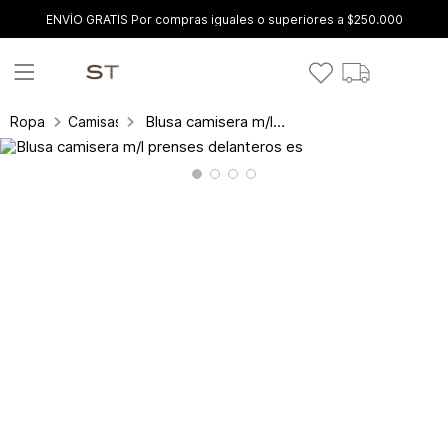
ENVÍO GRATIS Por compras iguales o superiores a $250.000
Blusa camisera m/l prenses delanteros es
Ropa
Camisas y blusas