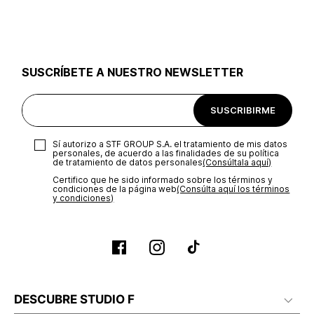
utilizar el mismo empaque en que te entregamos tu pedido o
utilizar un empaque de tu preferencia, sin embargo es
importante que el empaque sea el adecuado según la
naturaleza del producto para que no se vea afectada su
integridad durante el proceso de transporte. El costo del
SUSCRÍBETE A NUESTRO NEWSLETTER
transporte será asumido por STF GROUP S.A.
Recuerda que para el trámite del envío deberás contactarte
SUSCRIBIRME
con un agente de servicio al cliente quien te indicará los
pasos a seguir y posteriormente programará la recogida del
producto en la dirección acordada.
Sí autorizo a STF GROUP S.A. el tratamiento de mis datos
personales, de acuerdo a las finalidades de su política
de tratamiento de datos personales‎
(Consúltala aquí)
Certifico que he sido informado sobre los términos y
condiciones de la página web‎
(Consúlta aquí los términos
y condiciones)
DESCUBRE STUDIO F