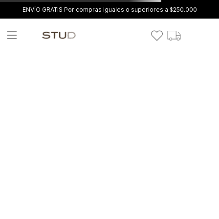
ENVÍO GRATIS Por compras iguales o superiores a $250.000