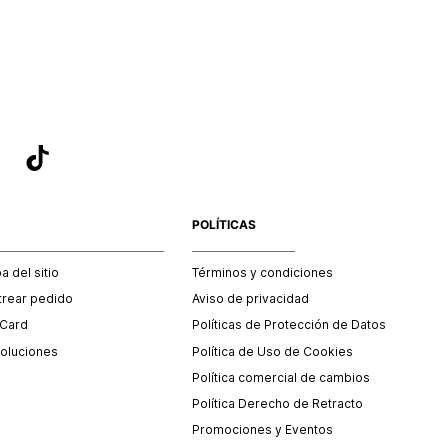
sea el adecuado según la naturaleza del producto para que
 afectada su integridad durante el proceso de transporte.
del transporte será asumido por STF GROUP S.A.
que para el trámite del envío deberás contactarte con un
 servicio al cliente quien te indicará los pasos a seguir y
mente programará la recogida del producto en la dirección
.
POLÍTICAS
 del sitio
Términos y condiciones
trear pedido
Aviso de privacidad
 Card
Políticas de Protección de Datos
oluciones
Política de Uso de Cookies
Política comercial de cambios
Política Derecho de Retracto
Promociones y Eventos