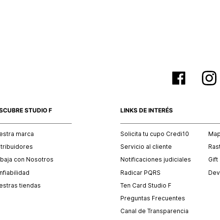
empaque 
no se vea
El costo 
Recuerda 
agente de
posterior
acordada
SCUBRE STUDIO F
LINKS DE INTERÉS
estra marca
Solicita tu cupo Credi10
Mapa
stribuidores
Servicio al cliente
Ras
abaja con Nosotros
Notificaciones judiciales
Gift
fiabilidad
Radicar PQRS
Dev
estras tiendas
Ten Card Studio F
Preguntas Frecuentes
Canal de Transparencia