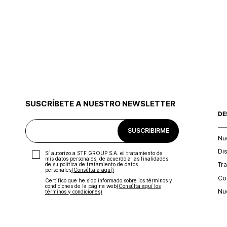
SUSCRÍBETE A NUESTRO NEWSLETTER
DE
SUSCRIBIRME
Nu
Di
Sí autorizo a STF GROUP S.A. el tratamiento de
mis datos personales, de acuerdo a las finalidades
Tr
de su política de tratamiento de datos
personales‎
(Consúltala aquí)
Con
Certifico que he sido informado sobre los términos y
condiciones de la página web‎
(Consúlta aquí los
Nu
términos y condiciones)