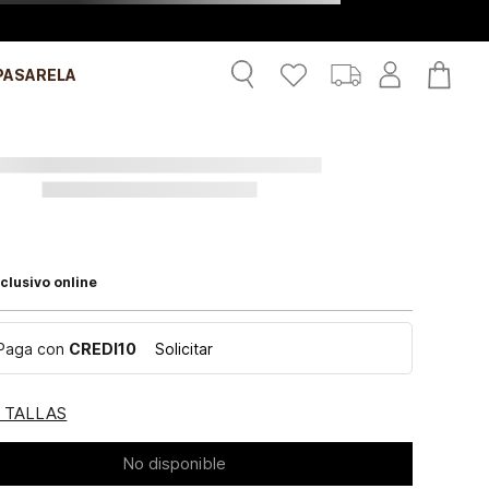
PASARELA
clusivo online
Paga con
CREDI10
Solicitar
E TALLAS
No disponible