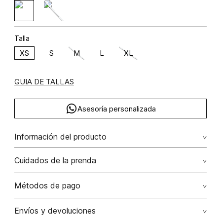
Talla
XS
S
M
L
XL
GUIA DE TALLAS
Asesoría personalizada
Información del producto
Viscosa 58% rayón 42%
Cuidados de la prenda
Lavar a mano por separado / no dejar en remojo / no
Métodos de pago
retorcer / no planchar con vapor puede causar daño
irreversible
Tarjetas de crédito: Visa, Dinners, Master Card y American
Envíos y devoluciones
Express.