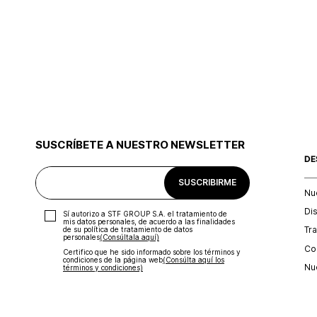
SUSCRÍBETE A NUESTRO NEWSLETTER
DE
SUSCRIBIRME
Nu
Di
Sí autorizo a STF GROUP S.A. el tratamiento de
mis datos personales, de acuerdo a las finalidades
Tr
de su política de tratamiento de datos
personales‎
(Consúltala aquí)
Con
Certifico que he sido informado sobre los términos y
condiciones de la página web‎
(Consúlta aquí los
Nu
términos y condiciones)