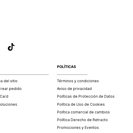
sea el adecuado según la naturaleza del producto para que
 afectada su integridad durante el proceso de transporte.
del transporte será asumido por STF GROUP S.A.
que para el trámite del envío deberás contactarte con un
 servicio al cliente quien te indicará los pasos a seguir y
mente programará la recogida del producto en la dirección
.
POLÍTICAS
 del sitio
Términos y condiciones
trear pedido
Aviso de privacidad
 Card
Políticas de Protección de Datos
oluciones
Política de Uso de Cookies
Política comercial de cambios
Política Derecho de Retracto
Promociones y Eventos