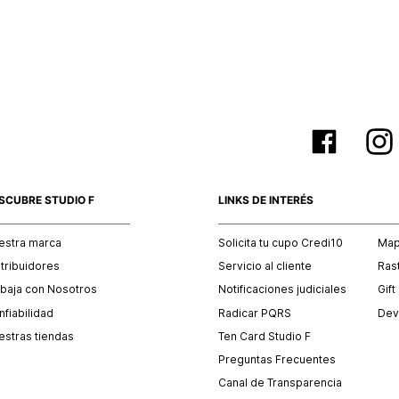
empaque 
no se vea
El costo 
Recuerda 
agente de
posterior
acordada
SCUBRE STUDIO F
LINKS DE INTERÉS
estra marca
Solicita tu cupo Credi10
Mapa
stribuidores
Servicio al cliente
Ras
abaja con Nosotros
Notificaciones judiciales
Gift
fiabilidad
Radicar PQRS
Dev
estras tiendas
Ten Card Studio F
Preguntas Frecuentes
Canal de Transparencia