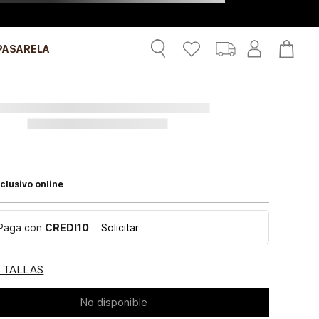
PASARELA
clusivo online
Paga con
CREDI10
Solicitar
E TALLAS
No disponible